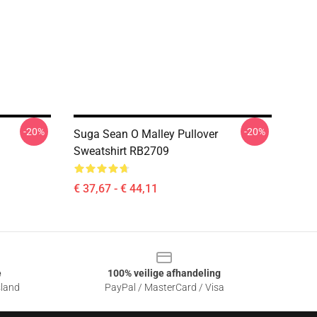
-20%
-20%
Suga Sean O Malley Pullover
Sweatshirt RB2709
€ 37,67 - € 44,11
e
100% veilige afhandeling
sland
PayPal / MasterCard / Visa