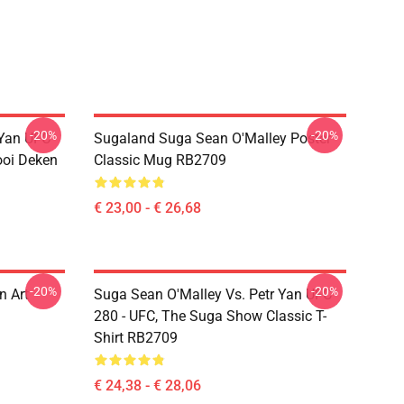
-20%
-20%
 Yan UFC
Sugaland Suga Sean O'Malley Poster
ooi Deken
Classic Mug RB2709
€ 23,00 - € 26,68
-20%
-20%
n Art
Suga Sean O'Malley Vs. Petr Yan UFC
280 - UFC, The Suga Show Classic T-
Shirt RB2709
€ 24,38 - € 28,06