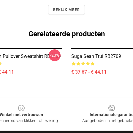
BEKIJK MEER
Gerelateerde producten
-20%
 Pullover Sweatshirt RB2709
Suga Sean Trui RB2709
€ 44,11
€ 37,67 - € 44,11
Winkel met vertrouwen
Internationale garanti
chermd van klikken tot levering
Aangeboden in het gebruik