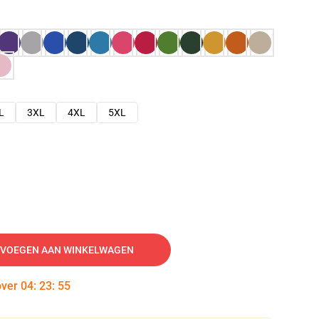
L
3XL
4XL
5XL
VOEGEN AAN WINKELWAGEN
over
04
:
23
:
54