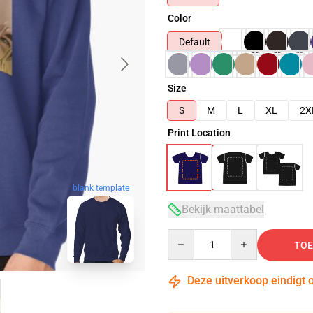
Color
Default
Size
S
M
L
XL
2X
Print Location
blank template
Bekijk maattabel
Quantity
TOE
Deze uitverkoop eindigt 