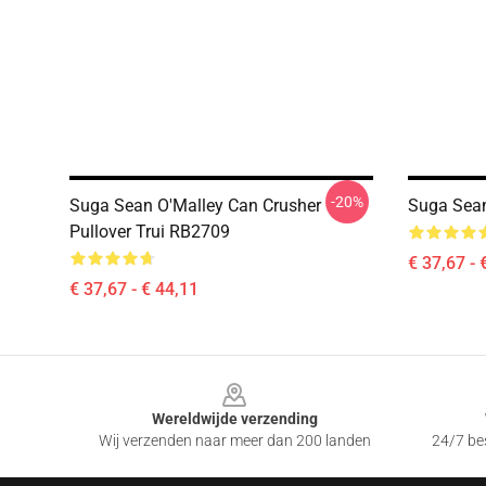
-20%
Suga Sean O'Malley Can Crusher
Suga Sean
Pullover Trui RB2709
€ 37,67 - 
€ 37,67 - € 44,11
Footer
Wereldwijde verzending
Wij verzenden naar meer dan 200 landen
24/7 bes