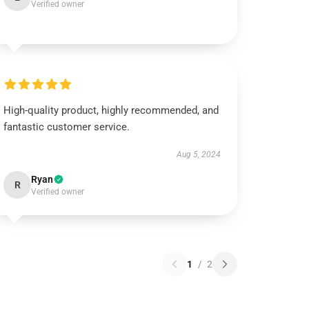
Verified owner
High-quality product, highly recommended, and
fantastic customer service.
Aug 5, 2024
Ryan
R
Verified owner
1
/
2