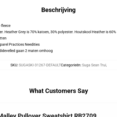
Beschrijving
 fleece
er. Heather Grey is 70% katoen, 30% polyester. Houtskool Heather is 60%
tten
arel Practices Needities
 didevelled gaan 2 maten omhoog
SKU
:
SUGASKI-31267-DEFAULT
Categorieën
:
Suga Sean Trui
,
What Customers Say
Malley Pullover Sweatshirt RB2709