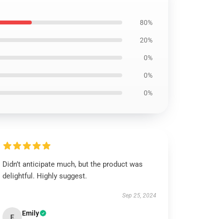
80%
20%
0%
0%
0%
Didn’t anticipate much, but the product was
delightful. Highly suggest.
Sep 25, 2024
Emily
E