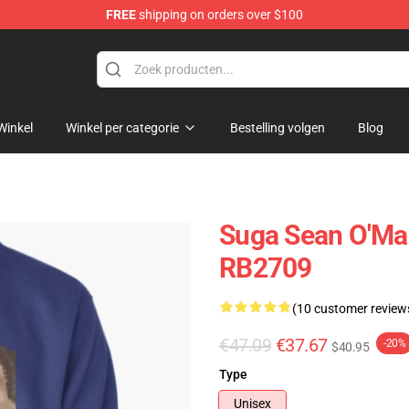
FREE
shipping on orders over $100
re
Winkel
Winkel per categorie
Bestelling volgen
Blog
Suga Sean O'Mal
RB2709
(10 customer review
€47.09
€37.67
-20%
$40.95
Type
Unisex