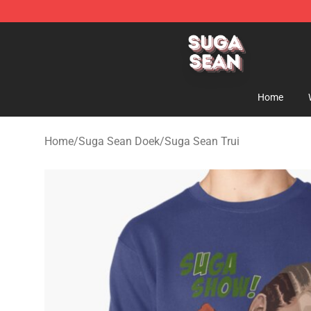
Suga Sean Shop - Official Suga Sean Merchandise Sto
Home
Home
/
Suga Sean Doek
/
Suga Sean Trui